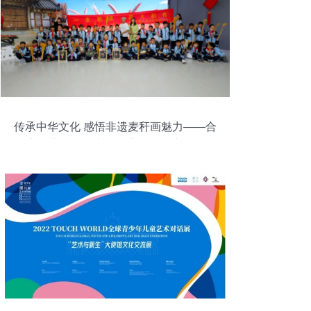
传承中华文化 感悟非遗麦秆画魅力——合
肥市桂花园学校麦趣工坊组织学生参观蜀
山文化馆