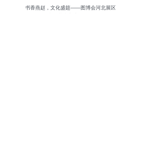
书香燕赵，文化盛筵——图博会河北展区
第四日文化艺术交流活动精彩纷呈